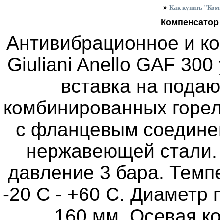
»
Как купить "Комп
Компенсатор 
Антивибрационное и к
Giuliani Anello GAF 300
вставка на пода
комбинированных горел
с фланцевым соедине
нержавеющей стали.
давление 3 бара. Тем
-20 C - +60 C. Диаметр
160 мм. Осевая ко