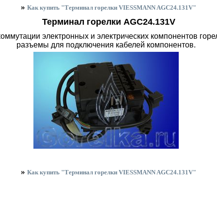
»
Как купить "Терминал горелки VIESSMANN AGC24.131V"
Терминал горелки AGC24.131V
ммутации электронных и электрических компонентов горел
разъемы для подключения кабелей компонентов.
»
Как купить "Терминал горелки VIESSMANN AGC24.131V"