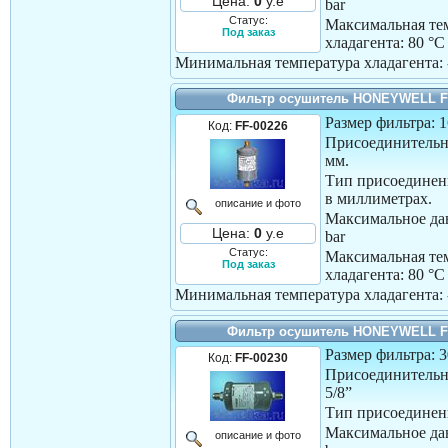
Цена:
0
у.е
bar
Статус:
Максимальная те
Под заказ
хладагента:
80 °C
Минимальная температура хладагента:
Фильтр осушитель HONEYWELL F
Размер фильтра: 
Код:
FF-00226
Присоединительн
мм.
Тип присоединен
в миллиметрах.
описание и фото
Максимальное дав
Цена:
0
у.е
bar
Статус:
Максимальная те
Под заказ
хладагента:
80 °C
Минимальная температура хладагента:
Фильтр осушитель HONEYWELL F
Размер фильтра: 
Код:
FF-00230
Присоединительн
5/8”
Тип присоединени
Максимальное дав
описание и фото