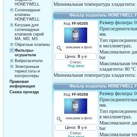
Минимальная температура хладагента:
HONEYWELL
Соленоидные
клапаны
Фильтр осушитель HONEYWELL F
HONEYWELL
Размер фильтра: 
Код:
FF-00205
Катушки для
Присоединительн
соленоидных
мм.
клапанов серий
MA, MD, MS
Тип присоединен
Обратные клапаны
в миллиметрах.
описание и фото
Фильтры-
Максимальное дав
осушители
Цена:
0
у.е
bar
Виброгасители
Статус:
Максимальная те
Под заказ
Электронные
хладагента:
80 °C
термостаты и
Минимальная температура хладагента:
контроллеры
Правовая
информация
Фильтр осушитель HONEYWELL F
Схема проезда
Размер фильтра: 
Код:
FF-00208
Присоединительн
мм.
Тип присоединен
в миллиметрах.
описание и фото
Максимальное дав
Цена:
0
у.е
bar
Статус:
Максимальная те
Под заказ