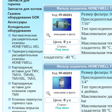
Запчасти для
горелок
Фильтр осушитель HONEYWELL F
Запчасти для котлов
Газовое
Размер фильтра: 0
Код:
FF-00201
оборудование GOK
Присоединительн
Аксессуары
7/16”
Холодильное
Тип присоединени
оборудование
Максимальное дав
описание и фото
Автоматические
bar.
расширительные
Цена:
0
у.е
клапаны
Максимальная те
HONEYWELL AEL
Статус:
хладагента:
80 °C
Под заказ
Терморегулирующие
Минимальная тем
расширительные
хладагента:
-40 °C.
клапаны
HONEYWELL
Фильтр осушитель HONEYWELL F
Картриджные
вставки для TMV,
Размер фильтра: 
Код:
FF-00203
TMVX, TMVBL,
Присоединительн
TMVXBL, TMVL
1/4”
Картриджные
Тип присоединен
вставки для
клапанов серии
в дюймах.
описание и фото
TMX
Максимальное дав
Клапаны перепуска
Цена:
0
у.е
bar
горячего газа
Статус:
Максимальная те
Клапаны впрыска
Под заказ
хладагента:
80 °C
жидкости