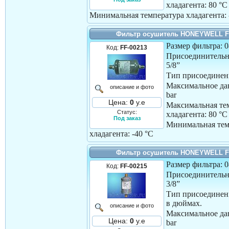
хладагента:
80 °C
Минимальная температура хладагента:
Фильтр осушитель HONEYWELL F
Размер фильтра: 
Код:
FF-00213
Присоединительн
5/8”
Тип присоединени
Максимальное дав
описание и фото
bar
Цена:
0
у.е
Максимальная те
Статус:
хладагента:
80 °C
Под заказ
Минимальная тем
хладагента:
-40 °C
Фильтр осушитель HONEYWELL F
Размер фильтра: 
Код:
FF-00215
Присоединительн
3/8”
Тип присоединен
в дюймах.
описание и фото
Максимальное дав
Цена:
0
у.е
bar