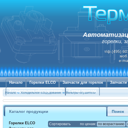
Автоматизаци
горелки, 
т/ф.(495) 60
моб.
e-ma
Начало
Горелки ELCO
Запчасти для горелок
Запчасти
Холодильное оборудование
Схема проезда
Начало
Холодильное оборудование
Фильтры-осушители
Каталог продукции
Поиск
Горелки ELCO
Cортировать
по ценам:
по возрастанию