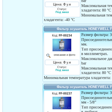
bar
Цена:
0
у.е
Максимальная те
Статус:
хладагента:
80 °C
Под заказ
Минимальная тем
хладагента:
-40 °C
Фильтр осушитель HONEYWELL F
Размер фильтра: 
Код:
FF-00234
Присоединительн
мм.
Тип присоединен
в миллиметрах.
описание и фото
Максимальное дав
Цена:
0
у.е
bar
Статус:
Максимальная те
Под заказ
хладагента:
80 °C
Минимальная температура хладагента:
Фильтр осушитель HONEYWELL F
Размер фильтра: 
Код:
FF-00237
Присоединительн
мм - 5/8”
Тип присоединен
в дюймах.