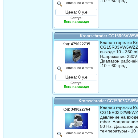
-10 + 60 град.
описание и фото
Цена:
0
у.е
Статус:
Есть на складе
Kromschroder CG15R03VW5
Клапан горелки Kr
Код:
479022735
CG15R03VW5WZZ.
выходе 10 - 360 m
Напряжение 230V 
Диапазон рабочей
-10 + 60 град.
описание и фото
Цена:
0
у.е
Статус:
Есть на складе
Kromschroder CG15R03D2W5
Клапан горелки Kr
Код:
349022764
CG15R03D2W5WZZ
давление на входе
mbar. Напряжение
50 Hz. Диапазон 
температуры - 10 
описание и фото