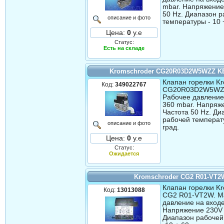
mbar. Напряжение
50 Hz. Диапазон 
описание и фото
температуры - 10 
Цена:
0
у.е
Статус:
Есть на складе
Kromschroder CG20R03D2W5WZZ K
Клапан горелки Kr
Код:
349022767
CG20R03D2W5WZZ
Рабочее давление 
360 mbar. Напряж
Частота 50 Hz. Ди
рабочей температу
описание и фото
град.
Цена:
0
у.е
Статус:
Ожидается
Kromschroder CG2 R01-VT2
Клапан горелки Kr
Код:
13013088
CG2 R01-VT2W. М
давление на входе
Напряжение 230V 
Диапазон рабочей