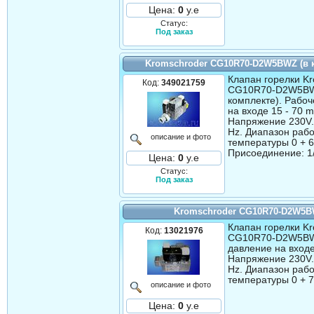
Цена:
0
у.е
Статус:
Под заказ
Kromschroder CG10R70-D2W5BWZ (в 
Клапан горелки Kr
Код:
349021759
CG10R70-D2W5BW
комплекте). Рабо
на входе 15 - 70 m
Напряжение 230V.
Hz. Диапазон раб
описание и фото
температуры 0 + 6
Присоединение: 1
Цена:
0
у.е
Статус:
Под заказ
Kromschroder CG10R70-D2W5
Клапан горелки Kr
Код:
13021976
CG10R70-D2W5BW
давление на входе
Напряжение 230V.
Hz. Диапазон раб
температуры 0 + 7
описание и фото
Цена:
0
у.е