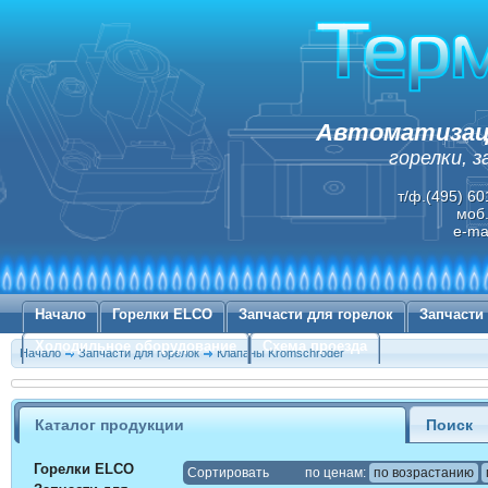
Автоматизаци
горелки, 
т/ф.(495) 60
моб.
e-ma
Начало
Горелки ELCO
Запчасти для горелок
Запчасти
Холодильное оборудование
Схема проезда
Начало
Запчасти для горелок
Клапаны Kromschroder
Каталог продукции
Поиск
Горелки ELCO
Cортировать
по ценам:
по возрастанию