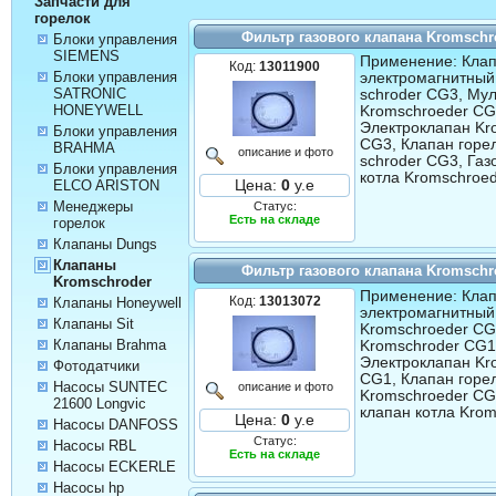
Запчасти для
горелок
Фильтр газового клапана Kromschr
Блоки управления
SIEMENS
Применение: Кла
Код:
13011900
Блоки управления
электромагнитный
SATRONIC
schroder CG3, Му
HONEYWELL
Kromschroeder CG
Электроклапан Kr
Блоки управления
CG3, Клапан горе
BRAHMA
описание и фото
schroder CG3, Газ
Блоки управления
котла Kromschroe
ELCO ARISTON
Цена:
0
у.е
Менеджеры
Статус:
Есть на складе
горелок
Клапаны Dungs
Клапаны
Фильтр газового клапана Kromschr
Kromschroder
Применение: Кла
Код:
13013072
Клапаны Honeywell
электромагнитный
Клапаны Sit
Kromschroeder CG
Клапаны Brahma
Kromschroder CG1
Электроклапан Kr
Фотодатчики
CG1, Клапан горе
Насосы SUNTEC
описание и фото
Kromschroeder CG
21600 Longvic
клапан котла Kro
Цена:
0
у.е
Насосы DANFOSS
Статус:
Насосы RBL
Есть на складе
Насосы ECKERLE
Насосы hp