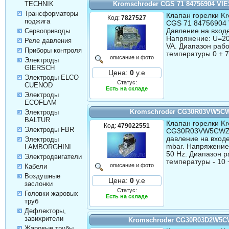
Kromschroder CGS 71 84756904 V
TECHNIK
Трансформаторы
Клапан горелки Kr
Код:
7827527
поджига
CGS 71 84756904
Давление на входе
Сервоприводы
Напряжение: U=20
Реле давления
VA. Диапазон раб
Приборы контроля
температуры 0 + 7
описание и фото
Электроды
GIERSCH
Цена:
0
у.е
Электроды ELCO
Статус:
CUENOD
Есть на складе
Электроды
ECOFLAM
Kromschroder CG30R03VW5C
Электроды
BALTUR
Клапан горелки Kr
Код:
479022551
Электроды FBR
CG30R03VW5CWZZ
давление на входе
Электроды
mbar. Напряжение
LAMBORGHINI
50 Hz. Диапазон 
Электродвигатели
температуры - 10 
описание и фото
Кабели
Воздушные
Цена:
0
у.е
заслонки
Статус:
Головки жаровых
Есть на складе
труб
Дефлекторы,
завихрители
Kromschroder CG30R03D2W5
Жаровые трубы