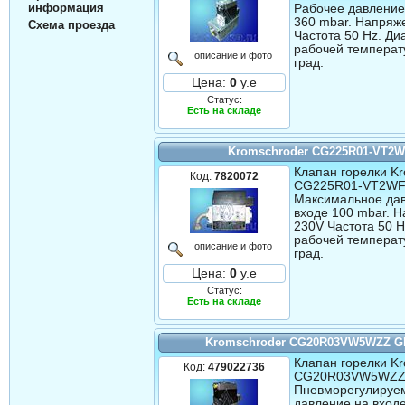
информация
Рабочее давление 
360 mbar. Напряж
Схема проезда
Частота 50 Hz. Ди
рабочей температу
описание и фото
град.
Цена:
0
у.е
Статус:
Есть на складе
Kromschroder CG225R01-VT2
Клапан горелки Kr
Код:
7820072
CG225R01-VT2W
Максимальное да
входе 100 mbar. 
230V Частота 50 H
рабочей температ
описание и фото
град.
Цена:
0
у.е
Статус:
Есть на складе
Kromschroder CG20R03VW5WZZ 
Клапан горелки Kr
Код:
479022736
CG20R03VW5WZZ
Пневморегулируе
давление на входе