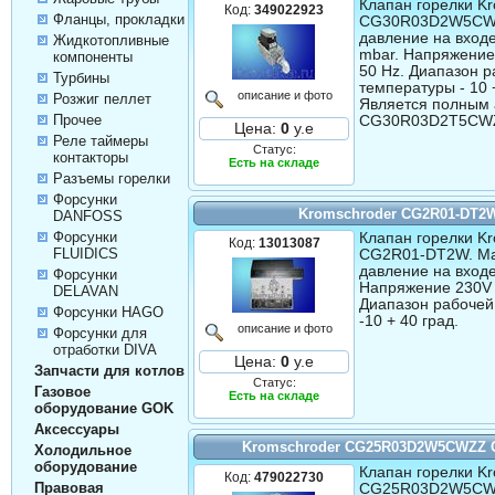
Клапан горелки Kr
Код:
349022923
Фланцы, прокладки
CG30R03D2W5CWZ
давление на входе
Жидкотопливные
mbar. Напряжение
компоненты
50 Hz. Диапазон 
Турбины
температуры - 10 
описание и фото
Розжиг пеллет
Является полным
Прочее
CG30R03D2T5CW
Цена:
0
у.е
Реле таймеры
Статус:
контакторы
Есть на складе
Разъемы горелки
Форсунки
Kromschroder CG2R01-DT2
DANFOSS
Форсунки
Клапан горелки Kr
Код:
13013087
FLUIDICS
CG2R01-DT2W. М
давление на входе
Форсунки
Напряжение 230V 
DELAVAN
Диапазон рабочей
Форсунки HAGO
-10 + 40 град.
описание и фото
Форсунки для
отработки DIVA
Цена:
0
у.е
Запчасти для котлов
Статус:
Газовое
Есть на складе
оборудование GOK
Аксессуары
Kromschroder CG25R03D2W5CWZZ
Холодильное
оборудование
Клапан горелки Kr
Код:
479022730
Правовая
CG25R03D2W5CW