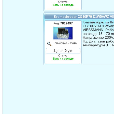
Статус:
Есть на складе
Kromschroder CG10R70-D1W5AWZ V
Клапан горелки Kr
Код:
7819497
CG10R70-D1W5A
VIESSMANN. Рабо
на входе 15 - 70 m
Напряжение 230V.
Hz. Диапазон раб
описание и фото
температуры 0 + 6
Цена:
0
у.е
Статус:
Есть на складе