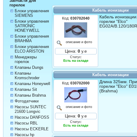
Запчасти для
горелок
Кабель ионизации
Блоки управления
SIEMENS
Кабель ионизации
Код:
030702040
Блоки управления
горелки "Elco"
SATRONIC
EG02A/B.120/180
HONEYWELL
Блоки управления
BRAHMA
описание и фото
Блоки управления
ELCO ARISTON
Цена:
0
у.е
Менеджеры
Статус:
Есть на складе
горелок
Клапаны Dungs
Клапаны
Кабель ионизации
Kromschroder
Длина 325мм. Пр
Код:
030702000
Клапаны Honeywell
горелки "Elco" Е0
Клапаны Sit
(Brahma)
Клапаны Brahma
Фотодатчики
Насосы SUNTEC
описание и фото
21600 Longvic
Цена:
0
у.е
Насосы DANFOSS
Статус:
Насосы RBL
Есть на складе
Насосы ECKERLE
Насосы hp