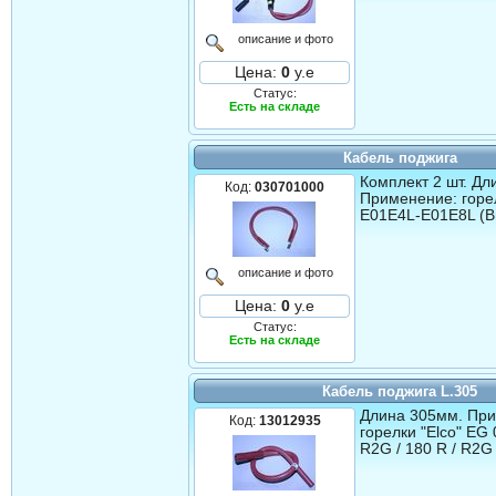
описание и фото
Цена:
0
у.е
Статус:
Есть на складе
Кабель поджига
Комплект 2 шт. Дл
Код:
030701000
Применение: горел
Е01E4L-E01E8L (B
описание и фото
Цена:
0
у.е
Статус:
Есть на складе
Кабель поджига L.305
Длина 305мм. Пр
Код:
13012935
горелки "Elco" EG 
R2G / 180 R / R2G