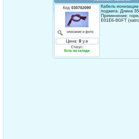
Кабель ионизации
Код:
030702090
поджига. Длина 3
Применение: горел
Е01Е6-8GFT (satro
описание и фото
Цена:
0
у.е
Статус:
Есть на складе