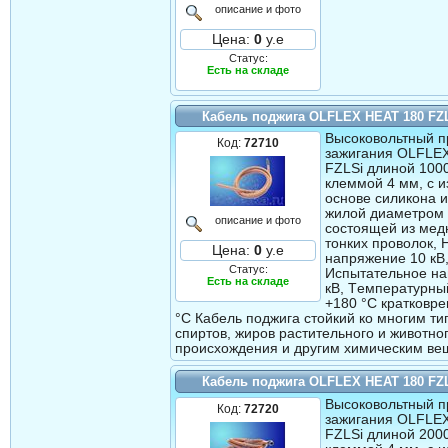
описание и фото
Цена:
0
у.е
Статус:
Есть на складе
Кабель поджига OLFLEX HEAT 180 FZ
Высоковольтный п
Код:
72710
зажигания OLFLE
FZLSi длиной 100
клеммой 4 мм, с 
основе силикона 
жилой диаметром
описание и фото
состоящей из мед
тонких проволок,
Цена:
0
у.е
напряжение 10 кВ
Статус:
Испытательное н
Есть на складе
кВ, Tемпературны
+180 °C кратковр
°C Кабель поджига стойкий ко многим ти
спиртов, жиров растительного и животно
происхождения и другим химическим ве
Кабель поджига OLFLEX HEAT 180 FZ
Высоковольтный п
Код:
72720
зажигания OLFLE
FZLSi длиной 200