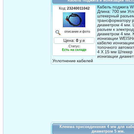
Кабель поджига и ионизации WE
Кабель поджига 
Код:
23240011042
Длина: 700 мм Уг
штекерный разъем
трансформатору р
диаметром 4 мм.
разъем к электрод
описание и фото
диаметром 4 мм. 
ионизации WEISH
Цена:
0
у.е
кабелю ионизации
Статус:
топочного автома
Есть на складе
4 Х 15 мм Штекер 
ионизации диаме
Уплотнение кабелей
Клемма присоединения 4 мм для каб
диаметром 5 мм.