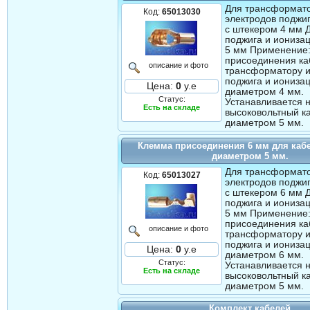
Для трансформато
Код:
65013030
электродов поджи
с штекером 4 мм 
поджига и иониза
5 мм Применение:
присоединения ка
описание и фото
трансформатору и
поджига и иониза
Цена:
0
у.е
диаметром 4 мм.
Статус:
Устанавливается 
Есть на складе
высоковольтный к
диаметром 5 мм.
Клемма присоединения 6 мм для каб
диаметром 5 мм.
Для трансформато
Код:
65013027
электродов поджи
с штекером 6 мм 
поджига и иониза
5 мм Применение:
присоединения ка
описание и фото
трансформатору и
поджига и иониза
Цена:
0
у.е
диаметром 6 мм.
Статус:
Устанавливается 
Есть на складе
высоковольтный к
диаметром 5 мм.
Комплект кабелей