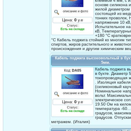
клеммой 4 мм, с 
основе силикона 
жилой диаметром
описание и фото
состоящей из мед
тонких проволок,
Цена:
0
у.е
напряжение 10 кВ
Статус:
Испытательное н
Есть на складе
кВ, Tемпературны
+180 °C кратковр
°C Кабель поджига стойкий ко многим ти
спиртов, жиров растительного и животно
происхождения и другим химическим ве
Кабель поджига высоковольтный в бух
5мм.
Кабель поджига в
Код:
DA05
в бухте. Диаметр 
токопроводящая ж
. Изоляция кабеля
(силиконовый кауч
Номинальное нап
описание и фото
вольт. Максималь
электрическое со
Цена:
0
у.е
19.50 Ом на кило
Статус:
температура -60..
Есть на складе
градусов, максим
градусов. Отпуска
метражем. (Италия)