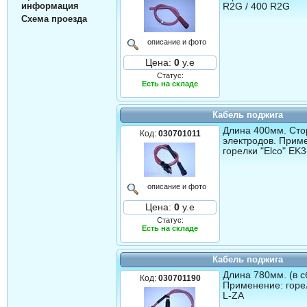
информация
R2G / 400 R2G
Схема проезда
описание и фото
Цена:
0
у.е
Статус:
Есть на складе
Кабель поджига
Длина 400мм. Сто
Код:
030701011
электродов. Прим
горелки "Elco" ЕK
описание и фото
Цена:
0
у.е
Статус:
Есть на складе
Кабель поджига
Длина 780мм. (в с
Код:
030701190
Применение: горел
L-ZA