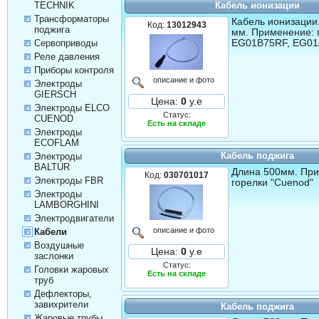
Кабель ионизации
TECHNIK
Трансформаторы
Кабель ионизации
Код:
13012943
поджига
мм. Применение: г
ЕG01B75RF, EG0
Сервоприводы
Реле давления
Приборы контроля
описание и фото
Электроды
GIERSCH
Цена:
0
у.е
Электроды ELCO
Статус:
CUENOD
Есть на складе
Электроды
ECOFLAM
Кабель поджига
Электроды
BALTUR
Длина 500мм. Пр
Код:
030701017
Электроды FBR
горелки "Cuenod"
Электроды
LAMBORGHINI
Электродвигатели
описание и фото
Кабели
Воздушные
Цена:
0
у.е
заслонки
Статус:
Головки жаровых
Есть на складе
труб
Дефлекторы,
завихрители
Кабель поджига
Жаровые трубы