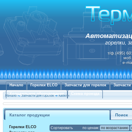
Автоматизаци
горелки, 
т/ф.(495) 60
моб.
e-ma
Начало
Горелки ELCO
Запчасти для горелок
Запчасти
Холодильное оборудование
Схема проезда
Начало
Запчасти для горелок
Кабели
Каталог продукции
Поиск
Горелки ELCO
Cортировать
по ценам:
по возрастанию