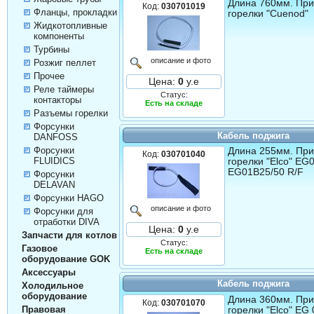
Длина 760мм. Пр
Код:
030701019
Фланцы, прокладки
горелки "Cuenod"
Жидкотопливные
компоненты
Турбины
описание и фото
Розжиг пеллет
Прочее
Цена:
0
у.е
Реле таймеры
Статус:
контакторы
Есть на складе
Разъемы горелки
Форсунки
Кабель поджига
DANFOSS
Форсунки
Длина 255мм. Пр
Код:
030701040
FLUIDICS
горелки "Elco" ЕG
ЕG01B25/50 R/F
Форсунки
DELAVAN
Форсунки HAGO
описание и фото
Форсунки для
отработки DIVA
Цена:
0
у.е
Запчасти для котлов
Статус:
Газовое
Есть на складе
оборудование GOK
Аксессуары
Кабель поджига
Холодильное
оборудование
Длина 360мм. Пр
Код:
030701070
Правовая
горелки "Elco" EG 