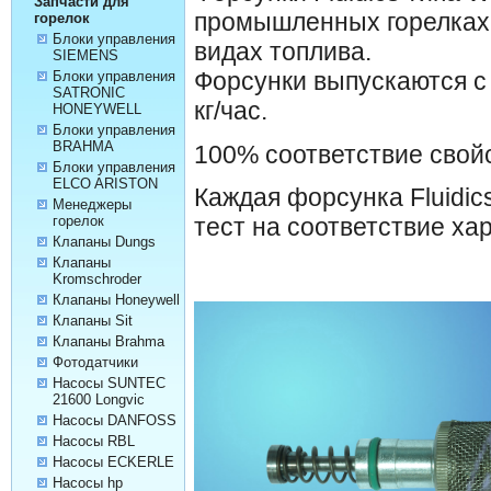
Запчасти для
промышленных горелках 
горелок
Блоки управления
видах топлива.
SIEMENS
Форсунки выпускаются с 
Блоки управления
SATRONIC
кг/час.
HONEYWELL
Блоки управления
BRAHMA
100% соответствие свой
Блоки управления
ELCO ARISTON
Каждая форсунка Fluidi
Менеджеры
тест на соответствие ха
горелок
Клапаны Dungs
Клапаны
Kromschroder
Клапаны Honeywell
Клапаны Sit
Клапаны Brahma
Фотодатчики
Насосы SUNTEC
21600 Longvic
Насосы DANFOSS
Насосы RBL
Насосы ECKERLE
Насосы hp