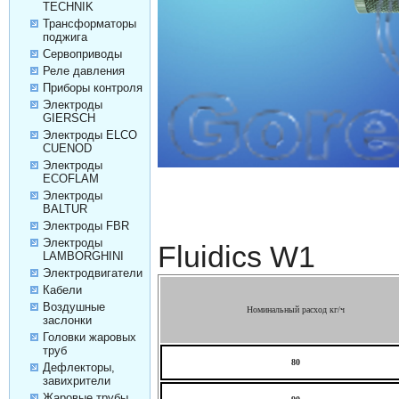
TECHNIK
Трансформаторы
поджига
Сервоприводы
Реле давления
Приборы контроля
Электроды
GIERSCH
Электроды ELCO
CUENOD
Электроды
ECOFLAM
Электроды
BALTUR
Электроды FBR
Электроды
Fluidics W1
LAMBORGHINI
Электродвигатели
Кабели
Воздушные
Номинальный расход кг/ч
заслонки
Головки жаровых
труб
80
Дефлекторы,
завихрители
Жаровые трубы