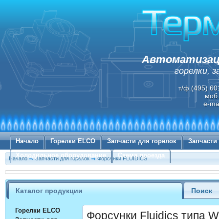
Автоматизаци
горелки, 
т/ф.(495) 60
моб.
e-ma
Начало
Горелки ELCO
Запчасти для горелок
Запчасти
Холодильное оборудование
Схема проезда
Начало
Запчасти для горелок
Форсунки FLUIDICS
Каталог продукции
Поиск
Горелки ELCO
Форсунки Fluidics типа 