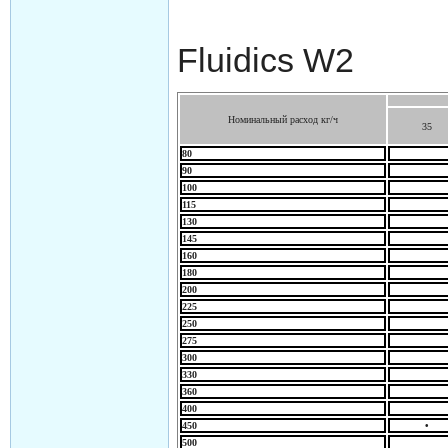
Fluidics W2
Номинальный расход кг/ч
35
80
90
100
115
130
145
160
180
200
225
250
275
300
330
360
400
450
•
500