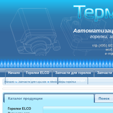
Автоматизаци
горелки, 
т/ф.(495) 60
моб.
e-ma
Начало
Горелки ELCO
Запчасти для горелок
Запчасти
Холодильное оборудование
Схема проезда
Начало
Запчасти для горелок
Менеджеры горелок
Каталог продукции
Поиск
Горелки ELCO