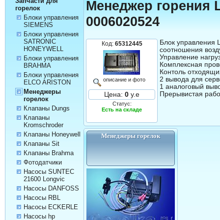
Запчасти для
Менеджер горения 
горелок
Блоки управления
0006020524
SIEMENS
Блоки управления
SATRONIC
Блок управления 
Код:
65312445
HONEYWELL
соотношения возду
Управление нагруз
Блоки управления
Комплексная прове
BRAHMA
Контоль отходящих
Блоки управления
2 вывода для серв
описание и фото
ELCO ARISTON
1 аналоговый выво
Менеджеры
Прерывистая рабо
Цена:
0
у.е
горелок
Статус:
Клапаны Dungs
Есть на складе
Клапаны
Kromschroder
Клапаны Honeywell
Менеджеры горелок
Клапаны Sit
Клапаны Brahma
Фотодатчики
Насосы SUNTEC
21600 Longvic
Насосы DANFOSS
Насосы RBL
Насосы ECKERLE
Насосы hp