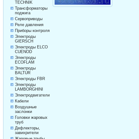
TECHNIK
Трансформаторы
поджига
Сервоприводы
Реле давления
Приборы контроля
Электроды
GIERSCH
Электроды ELCO
CUENOD
Электроды
ECOFLAM
Электроды
BALTUR
Электроды FBR
Электроды
LAMBORGHINI
Электродвигатели
Кабели
Воздушные
заслонки
Головки жаровых
труб
Дефлекторы,
завихрители
Жаровые трубы