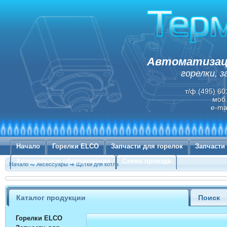
Автоматизаци
горелки, 
т/ф.(495) 60
моб.
e-ma
Начало
Горелки ELCO
Запчасти для горелок
Запчасти
Холодильное оборудование
Схема проезда
Начало
Аксессуары
Щетки для котла
Каталог продукции
Поиск
Горелки ELCO