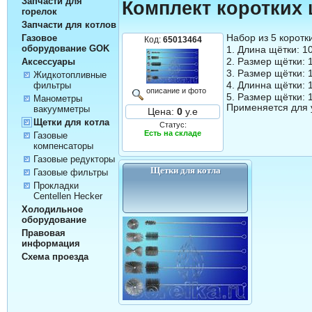
Запчасти для
Комплект коротких 
горелок
Запчасти для котлов
Набор из 5 коротк
Газовое
Код:
65013464
оборудование GOK
1. Длина щётки: 1
2. Размер щётки:
Аксессуары
3. Размер щётки:
Жидкотопливные
4. Длинна щётки: 
фильтры
описание и фото
5. Размер щётки:
Манометры
Применяется для 
вакуумметры
Цена:
0
у.е
Щетки для котла
Статус:
Есть на складе
Газовые
компенсаторы
Газовые редукторы
Щетки для котла
Газовые фильтры
Прокладки
Centellen Hecker
Холодильное
оборудование
Правовая
информация
Схема проезда