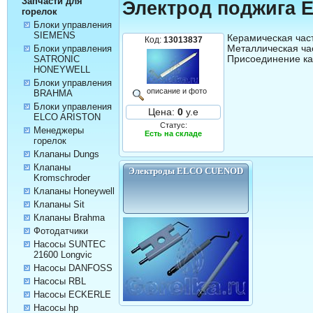
Запчасти для
Электрод поджига 
горелок
Блоки управления
SIEMENS
Керамическая част
Код:
13013837
Металлическая час
Блоки управления
Присоединение ка
SATRONIC
HONEYWELL
Блоки управления
описание и фото
BRAHMA
Блоки управления
Цена:
0
у.е
ELCO ARISTON
Статус:
Менеджеры
Есть на складе
горелок
Клапаны Dungs
Клапаны
Электроды ELCO CUENOD
Kromschroder
Клапаны Honeywell
Клапаны Sit
Клапаны Brahma
Фотодатчики
Насосы SUNTEC
21600 Longvic
Насосы DANFOSS
Насосы RBL
Насосы ECKERLE
Насосы hp