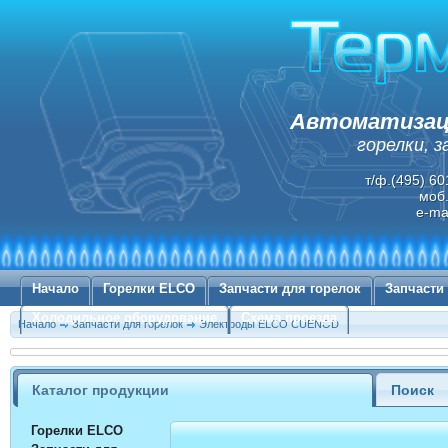
Автоматизаци
горелки, 
т/ф.(495) 60
моб.
e-ma
Начало
Горелки ELCO
Запчасти для горелок
Запчасти
Холодильное оборудование
Схема проезда
Начало
Запчасти для горелок
Электроды ELCO CUENOD
Каталог продукции
Поиск
Горелки ELCO