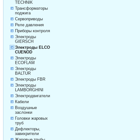
TECHNIK
Трансформаторы
поджига
Сервоприводы
Реле давления
Приборы контроля
Электроды
GIERSCH
Электроды ELCO
CUENOD
Электроды
ECOFLAM
Электроды
BALTUR
Электроды FBR
Электроды
LAMBORGHINI
Электродвигатели
Кабели
Воздушные
заслонки
Головки жаровых
труб
Дефлекторы,
завихрители
Жаровые трубы