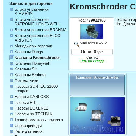
Запчасти для горелок
Kromschroder
Блоки управления
SIEMENS
Клапан го
Блоки управления
Код:
479022905
Hz. Диапа
SATRONIC HONEYWELL
Блоки управления BRAHMA
Блоки управления ELCO
ARISTON
описание и фото
Менеджеры горелок
Цена:
0
у.е
Клапаны Dungs
Клапаны Kromschroder
Статус:
Есть на складе
Клапаны Honeywell
Клапаны Sit
Клапаны Brahma
Клапаны Kromschroder
Фотодатчики
Насосы SUNTEC 21600
Longvic
Насосы DANFOSS
Насосы RBL
Насосы ECKERLE
Насосы hp TECHNIK
Трансформаторы поджига
Сервоприводы
Реле давления