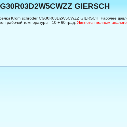
 CG30R03D2W5CWZZ GIERSCH
релки Krom schroder CG30R03D2W5CWZZ GIERSCH. Рабочее давлени
зон рабочей температуры - 10 + 60 град. 
Является полным анало