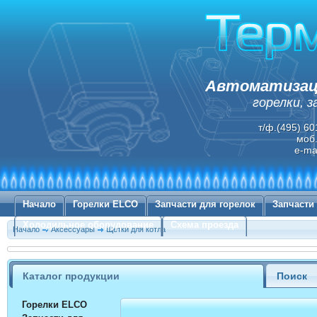
Автоматизаци
горелки, 
т/ф.(495) 60
моб.
e-ma
Начало
Горелки ELCO
Запчасти для горелок
Запчасти
Холодильное оборудование
Схема проезда
Начало
Аксессуары
Щетки для котла
Каталог продукции
Поиск
Горелки ELCO