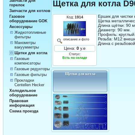
Запчасти для
Щетка для котла D90
горелок
Запчасти для котлов
Ершик для чистки к
Газовое
Код:
1914
Щетка металлическ
оборудование GOK
Длина щётки: 90 м
Аксессуары
Диаметр: 90 мм.

Жидкотопливные
Профиль: круглый.
фильтры
Резьба: М12 внешн
описание и фото
Манометры
вакуумметры
Цена:
0
у.е
Щетки для котла
Статус:
Есть на складе
Газовые
компенсаторы
Газовые редукторы
Щетки для котла
Газовые фильтры
Прокладки
Centellen Hecker
Холодильное
оборудование
Правовая
информация
Схема проезда