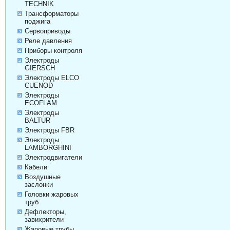
TECHNIK
Трансформаторы
поджига
Сервоприводы
Реле давления
Приборы контроля
Электроды
GIERSCH
Электроды ELCO
CUENOD
Электроды
ECOFLAM
Электроды
BALTUR
Электроды FBR
Электроды
LAMBORGHINI
Электродвигатели
Кабели
Воздушные
заслонки
Головки жаровых
труб
Дефлекторы,
завихрители
Жаровые трубы