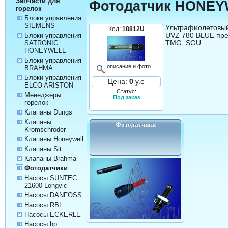
Запчасти для
Фотодатчик HONEY
горелок
Блоки управления
SIEMENS
Ультрафиолетовый
Код:
18812U
UVZ 780 BLUE пр
Блоки управления
TMG, SGU.
SATRONIC
HONEYWELL
Блоки управления
описание и фото
BRAHMA
Блоки управления
Цена:
0
у.е
ELCO ARISTON
Статус:
Менеджеры
Под заказ
горелок
Клапаны Dungs
Клапаны
Фотодатчики
Kromschroder
Клапаны Honeywell
Клапаны Sit
Клапаны Brahma
Фотодатчики
Насосы SUNTEC
21600 Longvic
Насосы DANFOSS
Насосы RBL
Насосы ECKERLE
Насосы hp