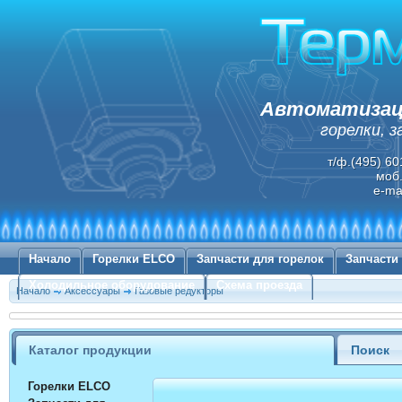
Автоматизаци
горелки, 
т/ф.(495) 60
моб.
e-ma
Начало
Горелки ELCO
Запчасти для горелок
Запчасти
Холодильное оборудование
Схема проезда
Начало
Аксессуары
Газовые редукторы
Каталог продукции
Поиск
Горелки ELCO