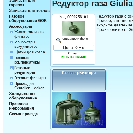
Запчасти для
Редуктор газа Giuli
горелок
Запчасти для котлов
Редуктор газа с фи
Газовое
Код:
0090256101
Присоединение ди
оборудование GOK
входное давление 
Аксессуары
Жидкотопливные
фильтры
описание и фото
Манометры
вакуумметры
Цена:
0
у.е
Щетки для котла
Статус:
Есть на складе
Газовые
компенсаторы
Газовые
редукторы
Газовые редукторы
Газовые фильтры
Прокладки
Centellen Hecker
Холодильное
оборудование
Правовая
информация
Схема проезда