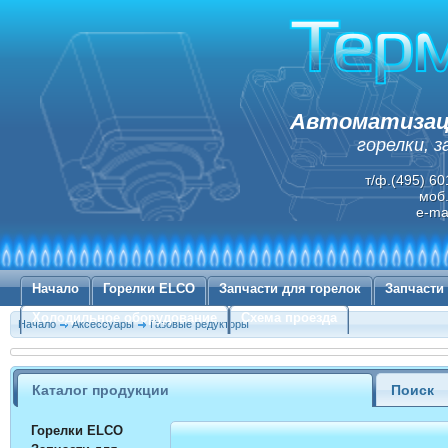
Автоматизаци
горелки, 
т/ф.(495) 60
моб.
e-ma
Начало
Горелки ELCO
Запчасти для горелок
Запчасти
Холодильное оборудование
Схема проезда
Начало
Аксессуары
Газовые редукторы
Каталог продукции
Поиск
Горелки ELCO