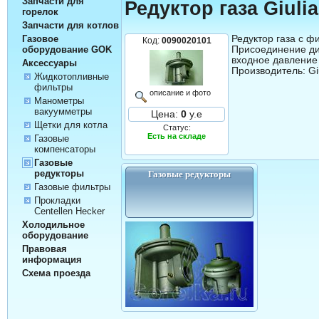
Запчасти для
Редуктор газа Giuli
горелок
Запчасти для котлов
Редуктор газа с ф
Газовое
Код:
0090020101
Присоединение ди
оборудование GOK
входное давление 
Аксессуары
Жидкотопливные
фильтры
описание и фото
Манометры
вакуумметры
Цена:
0
у.е
Щетки для котла
Статус:
Есть на складе
Газовые
компенсаторы
Газовые
редукторы
Газовые редукторы
Газовые фильтры
Прокладки
Centellen Hecker
Холодильное
оборудование
Правовая
информация
Схема проезда