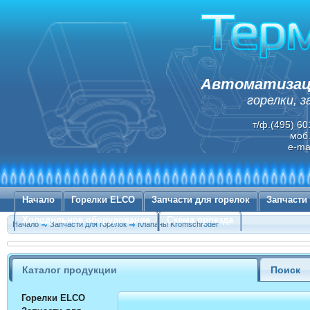
Автоматизаци
горелки, 
т/ф.(495) 60
моб.
e-ma
Начало
Горелки ELCO
Запчасти для горелок
Запчасти
Холодильное оборудование
Схема проезда
Начало
Запчасти для горелок
Клапаны Kromschroder
Каталог продукции
Поиск
Горелки ELCO