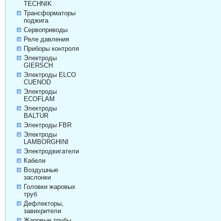
TECHNIK
Трансформаторы
поджига
Сервоприводы
Реле давления
Приборы контроля
Электроды
GIERSCH
Электроды ELCO
CUENOD
Электроды
ECOFLAM
Электроды
BALTUR
Электроды FBR
Электроды
LAMBORGHINI
Электродвигатели
Кабели
Воздушные
заслонки
Головки жаровых
труб
Дефлекторы,
завихрители
Жаровые трубы