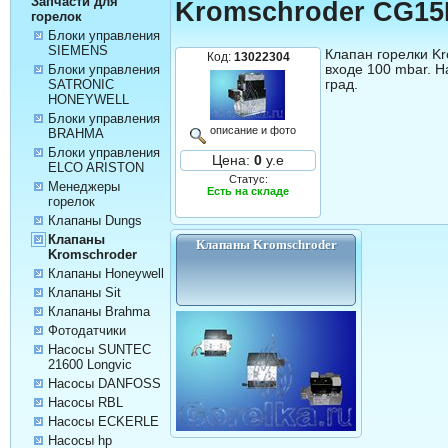
Запчасти для
Kromschroder CG1
горелок
Блоки управления
SIEMENS
Клапан горелки K
Код:
13022304
входе 100 mbar. Н
Блоки управления
град.
SATRONIC
HONEYWELL
Блоки управления
описание и фото
BRAHMA
Блоки управления
Цена:
0
у.е
ELCO ARISTON
Статус:
Менеджеры
Есть на складе
горелок
Клапаны Dungs
Клапаны
Клапаны Kromschroder
Kromschroder
Клапаны Honeywell
Клапаны Sit
Клапаны Brahma
Фотодатчики
Насосы SUNTEC
21600 Longvic
Насосы DANFOSS
Насосы RBL
Насосы ECKERLE
Насосы hp