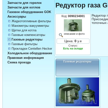
Запчасти для горелок
Редуктор газа G
Запчасти для котлов
Газовое оборудование GOK
Редуктор 
Код:
0090234001
Аксессуары
Присоедин
Жидкотопливные фильтры
топочных а
Манометры вакуумметры
Щетки для котла
описание и фото
Газовые компенсаторы
Газовые редукторы
Цена:
0
у.е
Газовые фильтры
Статус:
Прокладки Centellen Hecker
Есть на складе
Холодильное оборудование
Правовая информация
Газовые редукторы
Схема проезда