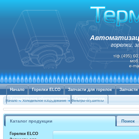
Автоматизаци
горелки, 
т/ф.(495) 60
моб.
e-ma
Начало
Горелки ELCO
Запчасти для горелок
Запчасти
Холодильное оборудование
Схема проезда
Начало
Холодильное оборудование
Фильтры-осушители
Каталог продукции
Поиск
Горелки ELCO