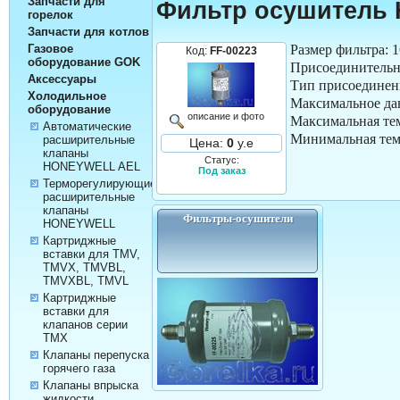
Запчасти для
Фильтр осушитель
горелок
Запчасти для котлов
Размер фильтра: 
Газовое
Код:
FF-00223
оборудование GOK
Присоединительн
Аксессуары
Тип присоединени
Холодильное
Максимальное дав
оборудование
описание и фото
Максимальная те
Автоматические
Минимальная тем
расширительные
Цена:
0
у.е
клапаны
Статус:
HONEYWELL AEL
Под заказ
Терморегулирующие
расширительные
клапаны
Фильтры-осушители
HONEYWELL
Картриджные
вставки для TMV,
TMVX, TMVBL,
TMVXBL, TMVL
Картриджные
вставки для
клапанов серии
TMX
Клапаны перепуска
горячего газа
Клапаны впрыска
жидкости