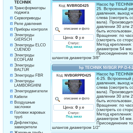
TECHNIK
Насос hp TECHNI
Код:
NVBRGD425
Трансформаторы
25. Встроенный р
поджига
давления, выход 
слева (смотреть с
Сервоприводы
вала). Производит
Реле давления
давлении 30 атм 2
описание и фото
Приборы контроля
быть использован 
Электроды
Вращение: по час
Цена:
0
у.е
GIERSCH
(смотреть со стор
Статус:
Метод крепления:
Электроды ELCO
Под заказ
диаметром 54 мм.
CUENOD
Присоединение т
Электроды
шлангов диаметром 3/8"
ECOFLAM
Электроды
hp TECHNIK NVBGR PP-D-4-
BALTUR
Насос hp TECHNI
Электроды FBR
Код:
NVBGRPPD425
4-25. Встроенный 
Электроды
давления, выход 
LAMBORGHINI
слева (смотреть с
Электродвигатели
вала). Производит
давлении 30 атм 2
Кабели
описание и фото
быть использован 
Воздушные
Вращение: по час
заслонки
Цена:
0
у.е
(смотреть со стор
Головки жаровых
Статус:
Метод крепления:
труб
Под заказ
диаметром 54 мм.
Дефлекторы,
Присоединение т
завихрители
шлангов диаметром 1/2"
Жаровые трубы