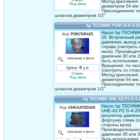
Метод крепления:
Под заказ
диаметром 54 мм.
Присоединение т
шлангов диаметром 1/2"
hp TECHNIK PON7-D-R-4-25
Насос hp TECHNI
Код:
PON7DR425
25. Встроенный р
давления, выход 
справа (смотреть 
вала). Производит
давлении 30 атм 2
описание и фото
быть использован 
Вращение: по час
Цена:
0
у.е
(смотреть со стор
Статус:
Метод крепления:
Под заказ
диаметром 54 мм.
Присоединение т
шлангов диаметром 1/2"
hp TECHNIK UHE-A2-PZ-D-4-
Насос hp TECHNI
Код:
UHEA2PZD420
UHE-A2-PZ-D-4-20
регулятор давлени
форсунку слева (с
стороны вала).
Производительнос
описание и фото
давлении 30 атм 3
быть использован 