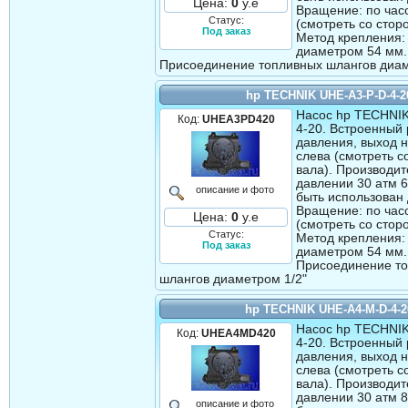
Цена:
0
у.е
Вращение: по час
Статус:
(смотреть со стор
Под заказ
Метод крепления:
диаметром 54 мм.
Присоединение топливных шлангов диам
hp TECHNIK UHE-A3-P-D-4-2
Насос hp TECHNIK
Код:
UHEA3PD420
4-20. Встроенный 
давления, выход 
слева (смотреть с
вала). Производит
давлении 30 атм 6
описание и фото
быть использован 
Вращение: по час
Цена:
0
у.е
(смотреть со стор
Статус:
Метод крепления:
Под заказ
диаметром 54 мм.
Присоединение т
шлангов диаметром 1/2"
hp TECHNIK UHE-A4-М-D-4-2
Насос hp TECHNI
Код:
UHEA4МD420
4-20. Встроенный 
давления, выход 
слева (смотреть с
вала). Производит
давлении 30 атм 8
описание и фото