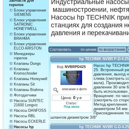
Индустриальные насосы
Запчасти для
горелок
машиностроении, нефтя
Блоки управления
SIEMENS
Насосы hp TECHNIK прим
Блоки управления
станциях для создания 
SATRONIC
HONEYWELL
давления и перекачивани
Блоки управления
BRAHMA
Блоки управления
ELCO ARISTON
Cортировать
по ценам:
по возрастанию
Менеджеры
горелок
hp TECHNIK NVBR P-D-4-25
Клапаны Dungs
Насос hp TECHNIK
Код:
NVBRPD425
Клапаны
25. Встроенный р
Kromschroder
давления, выход 
слева (смотреть с
Клапаны Honeywell
вала). Производит
Клапаны Sit
давлении 30 атм 6
описание и фото
Клапаны Brahma
быть использован 
Фотодатчики
Вращение: по час
Цена:
0
у.е
(смотреть со стор
Насосы SUNTEC
Статус:
Метод крепления:
21600 Longvic
Под заказ
диаметром 54 мм.
Насосы DANFOSS
Присоединение т
Насосы RBL
шлангов диаметром 3/8"
Насосы ECKERLE
hp TECHNIK NVBR G-D-4-25
Насосы hp