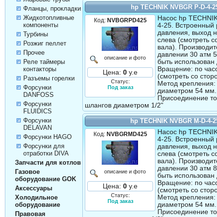
hp TECHNIK NVBGR P-D-4-2
Фланцы, прокладки
Жидкотопливные
Насос hp TECHNI
Код:
NVBGRPD425
компоненты
4-25. Встроенный 
давления, выход 
Турбины
слева (смотреть с
Розжиг пеллет
вала). Производит
Прочее
давлении 30 атм 5
описание и фото
быть использован 
Реле таймеры
Вращение: по час
контакторы
Цена:
0
у.е
(смотреть со стор
Разъемы горелки
Статус:
Метод крепления:
Форсунки
Под заказ
диаметром 54 мм.
DANFOSS
Присоединение т
Форсунки
шлангов диаметром 1/2"
FLUIDICS
Форсунки
hp TECHNIK NVBGR M-D-4-2
DELAVAN
Насос hp TECHNI
Код:
NVBGRMD425
Форсунки HAGO
4-25. Встроенный 
Форсунки для
давления, выход 
отработки DIVA
слева (смотреть с
вала). Производит
Запчасти для котлов
давлении 30 атм 8
Газовое
описание и фото
быть использован 
оборудование GOK
Вращение: по час
Цена:
0
у.е
Аксессуары
(смотреть со стор
Статус:
Метод крепления:
Холодильное
Под заказ
диаметром 54 мм.
оборудование
Присоединение т
Правовая