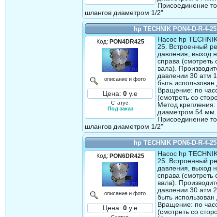
Присоединение т
шлангов диаметром 1/2"
hp TECHNIK PON4-D-R-4-25
Насос hp TECHNI
Код:
PON4DR425
25. Встроенный р
давления, выход 
справа (смотреть 
вала). Производит
давлении 30 атм 1
описание и фото
быть использован 
Вращение: по час
Цена:
0
у.е
(смотреть со стор
Статус:
Метод крепления:
Под заказ
диаметром 54 мм.
Присоединение т
шлангов диаметром 1/2"
hp TECHNIK PON6-D-R-4-25
Насос hp TECHNI
Код:
PON6DR425
25. Встроенный р
давления, выход 
справа (смотреть 
вала). Производит
давлении 30 атм 2
описание и фото
быть использован 
Вращение: по час
Цена:
0
у.е
(смотреть со стор
Статус: