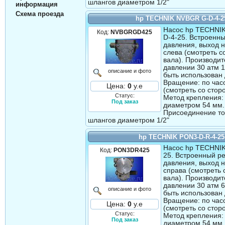
шлангов диаметром 1/2"
информация
Схема проезда
hp TECHNIK NVBGR G-D-4-2
Насос hp TECHNI
Код:
NVBGRGD425
D-4-25. Встроенн
давления, выход 
слева (смотреть с
вала). Производит
давлении 30 атм 1
описание и фото
быть использован 
Вращение: по час
Цена:
0
у.е
(смотреть со стор
Статус:
Метод крепления:
Под заказ
диаметром 54 мм.
Присоединение т
шлангов диаметром 1/2"
hp TECHNIK PON3-D-R-4-25
Насос hp TECHNI
Код:
PON3DR425
25. Встроенный р
давления, выход 
справа (смотреть 
вала). Производит
давлении 30 атм 6
описание и фото
быть использован 
Вращение: по час
Цена:
0
у.е
(смотреть со стор
Статус:
Метод крепления:
Под заказ
диаметром 54 мм.