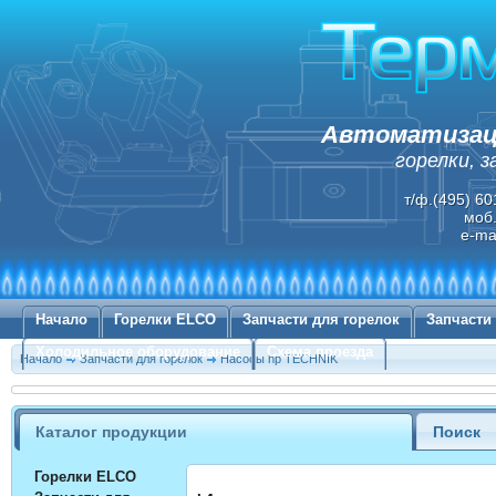
Автоматизаци
горелки, 
т/ф.(495) 60
моб.
e-ma
Начало
Горелки ELCO
Запчасти для горелок
Запчасти
Холодильное оборудование
Схема проезда
Начало
Запчасти для горелок
Насосы hp TECHNIK
Каталог продукции
Поиск
Горелки ELCO