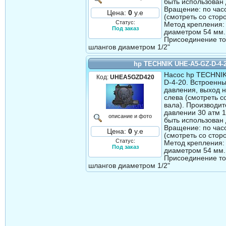
быть использован 
Вращение: по час
Цена:
0
у.е
(смотреть со стор
Статус:
Метод крепления:
Под заказ
диаметром 54 мм.
Присоединение т
шлангов диаметром 1/2"
hp TECHNIK UHE-A5-GZ-D-4-
Насос hp TECHNI
Код:
UHEA5GZD420
D-4-20. Встроенн
давления, выход 
слева (смотреть с
вала). Производит
давлении 30 атм 1
описание и фото
быть использован 
Вращение: по час
Цена:
0
у.е
(смотреть со стор
Статус:
Метод крепления:
Под заказ
диаметром 54 мм.
Присоединение т
шлангов диаметром 1/2"