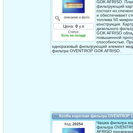
GOK AFRISO. Пла
фильтрующий карт
состоит из спече
и обеспечивает ст
описание и фото
топлива 50 микро
конструкция. Карт
Цена:
0
у.е
дизельного филь
Статус:
GOK AFRISO обла
Есть на складе
повышенной проп
способностью. Пр
одноразовый фильтрующий элемент жид
фильтра OVENTROP GOK AFRISO.
Колба короткая фильтра OVENTROP 
Чашка фильтра ко
Код:
20254
фильтра OVENTR
AFRISO прозрачна