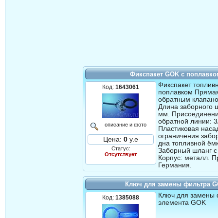
Фикспакет GOK с поплавко
Фикспакет топливн
Код:
1643061
поплавком Прямая
обратным клапано
Длина заборного 
мм. Присоединени
обратной линии: 3
описание и фото
Пластиковая наса
ограничения забо
Цена:
0
у.е
дна топливной ёмк
Статус:
Заборный шланг с
Отсутствует
Корпус: металл. П
Германия.
Ключ для замены фильтра 
Ключ для замены
Код:
1385088
элемента GOK