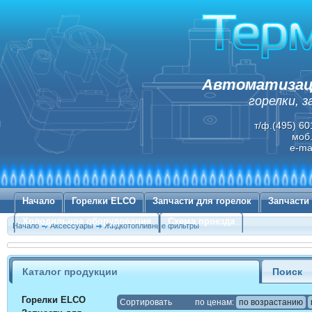
Автоматизаци
горелки, 
т/ф.(495) 60
моб.
e-ma
Начало
Горелки ELCO
Запчасти для горелок
Запчасти
Холодильное оборудование
Схема проезда
Начало
Аксессуары
Жидкотопливные фильтры
Каталог продукции
Поиск
Горелки ELCO
Cортировать
по ценам:
по возрастанию