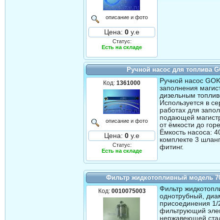
описание и фото
Цена:
0
у.е
Статус:
Есть на складе
Ручной насос для топлива 
Ручной насос GOK
Код:
1361000
заполнения магис
дизельным топлив
Используется в с
работах для запо
подающей магист
описание и фото
от ёмкости до горе
Ёмкость насоса: 4
Цена:
0
у.е
комплекте 3 шланг
Статус:
фитинг.
Есть на складе
Фильтр жидкотопливный модель 70
Фильтр жидкотоп
Код:
0010075003
однотрубный, диа
присоединения 1/
фильтрующий эле
нержавеющей стал