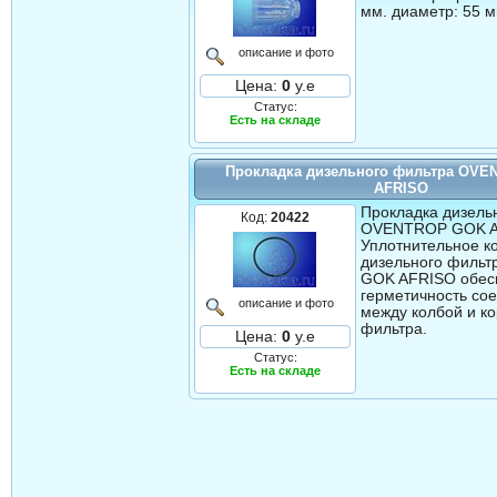
мм. диаметр: 55 м
описание и фото
Цена:
0
у.е
Статус:
Есть на складе
Прокладка дизельного фильтра OV
AFRISO
Прокладка дизель
Код:
20422
OVENTROP GOK A
Уплотнительное к
дизельного филь
GOK AFRISO обес
герметичность со
описание и фото
между колбой и к
фильтра.
Цена:
0
у.е
Статус:
Есть на складе