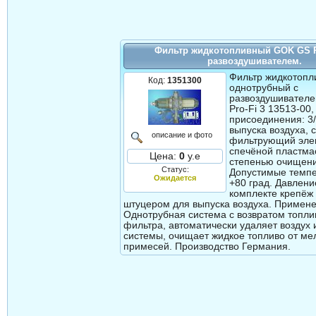
Фильтр жидкотопливный GOK GS Pr
развоздушивателем.
Фильтр жидкотоп
Код:
1351300
однотрубный с
развоздушивател
Pro-Fi 3 13513-00
присоединения: 3/
выпуска воздуха,
описание и фото
фильтрующий эле
спечёной пластма
Цена:
0
у.е
степенью очищени
Статус:
Допустимые темпе
Ожидается
+80 град. Давление
комплекте крепёж 
штуцером для выпуска воздуха. Примен
Однотрубная система с возвратом топлив
фильтра, автоматически удаляет воздух 
системы, очищает жидкое топливо от мел
примесей. Производство Германия.