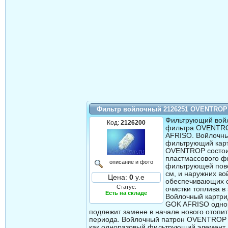
Фильтр войлочный 2126251 OVENTROP
Фильтрующий вой
Код:
2126200
фильтра OVENTR
AFRISO. Войлочн
фильтрующий кар
OVENTROP состои
пластмассового ф
описание и фото
фильтрующей пов
см, и наружних в
Цена:
0
у.е
обеспечивающих 
Статус:
очистки топлива в
Есть на складе
Войлочный карт
GOK AFRISO одно
подлежит замене в начале нового отопи
периода. Войлочный патрон OVENTROP
как одноразовый фильтрующий элемент