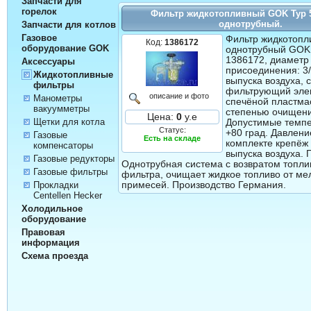
Запчасти для
горелок
Фильтр жидкотопливный GOK Typ 
однотрубный.
Запчасти для котлов
Газовое
Фильтр жидкотоп
Код:
1386172
оборудование GOK
однотрубный GOK
1386172, диаметр
Аксессуары
присоединения: 3/
Жидкотопливные
выпуска воздуха,
фильтры
фильтрующий эле
описание и фото
Манометры
спечёной пластма
вакуумметры
степенью очищени
Цена:
0
у.е
Щетки для котла
Допустимые темпе
Статус:
+80 град. Давление
Газовые
Есть на складе
комплекте крепёж 
компенсаторы
выпуска воздуха.
Газовые редукторы
Однотрубная система с возвратом топлив
Газовые фильтры
фильтра, очищает жидкое топливо от мел
Прокладки
примесей. Производство Германия.
Centellen Hecker
Холодильное
оборудование
Правовая
информация
Схема проезда