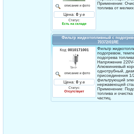
Применение: Очис
описание и фото
топлива от мелких
Цена:
0
у.е
Статус:
Есть на складе
Фильтр жидкотопливный с подогре
70372/01RE
Фильтр жидкотопл
Код:
0010171001
подогревом, темп
подогрева топлива
Напряжение 220V
Алюминиевый кор
однотрубный, диа
описание и фото
присоединения 1/
фильтрующий эле
Цена:
0
у.е
нержавеющей стал
Статус:
Применение: Подо
Отсутствует
топлива и очистка
частиц.