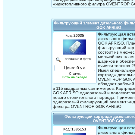
жидкотопливного фильтра OVENTROP G
Фильтрующий элемент дизельного фил
GOK AFRISO
Фильтрующая вст
Код:
20035
дизельного филь
GOK AFRISO. Пла
фильтрующий карт
состоит из множес
мельчайших пласт
описание и фото
шариков и обеспе
очистки топлива 2
Цена:
0
у.е
Имея специальну
Статус:
картридж дизельн
Есть на складе
OVENTROP GOK 
обладает рабочей
в 115 квадратных сантиметров. Картри
GOK AFRISO одноразовый и подлежит за
нового отопительного периода. Применя
одноразовый фильтрующий элемент жид
фильтра OVENTROP GOK AFRISO.
Фильтрующий картридж дизельног
OVENTROP GOK
Фильтрующая вст
Код:
1385153
дизельного филь