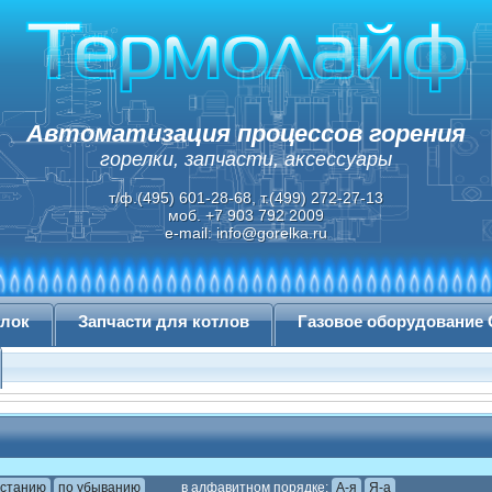
Автоматизация процессов горения
горелки, запчасти, аксессуары
т/ф.(495) 601-28-68, т.(499) 272-27-13
моб. +7 903 792 2009
e-mail:
info@gorelka.ru
елок
Запчасти для котлов
Газовое оборудование
астанию
по убыванию
в алфавитном порядке:
А-я
Я-а