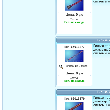
системы о
Цена:
0
у.е
Статус:
Есть на складе
Гильза 
Гильза те
Код:
65013877
диаметр: 
системы о
описание и фото
Цена:
0
у.е
Статус:
Есть на складе
Гильза 
Гильза те
Код:
65013879
диаметр: 
системы о