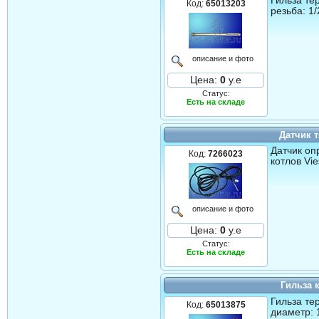
Гильза те
Код:
65013203
резьба: 1
описание и фото
Цена:
0
у.е
Статус:
Есть на складе
Датчик т
Датчик оп
Код:
7266023
котлов Vi
описание и фото
Цена:
0
у.е
Статус:
Есть на складе
Гильза 
Гильза те
Код:
65013875
диаметр: 