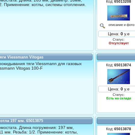
рмостата. Длина: 265 мм, диаметр: 16мм,
Код:
65013208
/2. Применение: котлы, системы отопления.
описание и фото
Цена:
0
у.е
Статус:
Отсутствует
яги Viessmann Vitogas
рокидывания тяги Viessmann для газовых
Код:
65013874
essmann Vitogas 100-F
Цена:
0
у.е
Статус:
Есть на складе
котла 197 мм. 65013875
рмостата. Длина погружения: 197 мм,
Код:
65013878
11 мм. Резьба: 1/2. Применение: котлы,