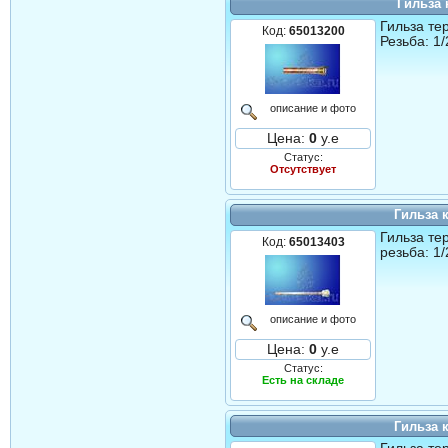
Гильза 
Гильза те
Код:
65013200
Резьба: 1
описание и фото
Цена:
0
у.е
Статус:
Отсутствует
Гильза 
Гильза те
Код:
65013403
резьба: 1
описание и фото
Цена:
0
у.е
Статус:
Есть на складе
Гильза 