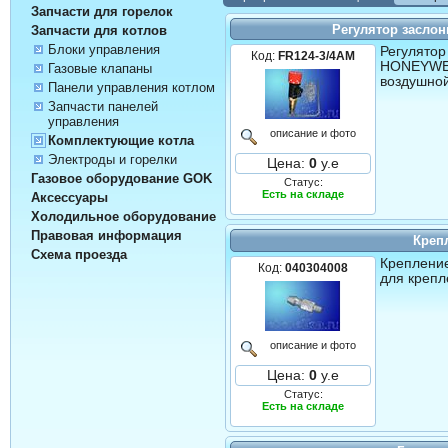
Запчасти для горелок
Регулятор заслон
Запчасти для котлов
Блоки управления
Регулятор
Код:
FR124-3/4AM
HONEYWEL
Газовые клапаны
воздушной
Панели управления котлом
Запчасти панелей
управления
описание и фото
Комплектующие котла
Электроды и горелки
Цена:
0
у.е
Газовое оборудование GOK
Статус:
Есть на складе
Аксессуары
Холодильное оборудование
Правовая информация
Креп
Схема проезда
Крепление
Код:
040304008
для крепл
описание и фото
Цена:
0
у.е
Статус:
Есть на складе