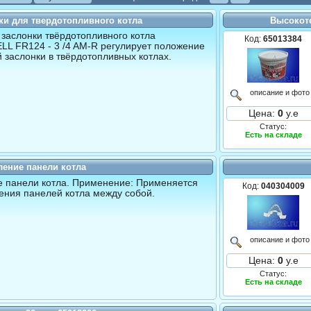
ки для твердотопливного котла
Высокот
 заслонки твёрдотопливного котла
Код:
65013384
L FR124 - 3 /4 AM-R регулирует положение
 заслонки в твёрдотопливных котлах.
описание и фото
Цена:
0
у.е
Статус:
Есть на складе
ление панели котла
 панели котла. Применение: Применяется
Код:
040304009
ения панелей котла между собой.
описание и фото
Цена:
0
у.е
Статус:
Есть на складе