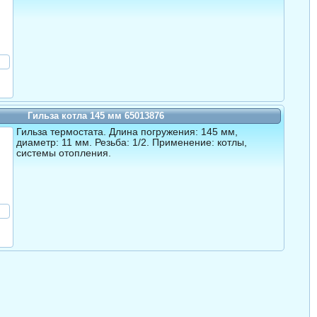
Гильза котла 145 мм 65013876
Гильза термостата. Длина погружения: 145 мм,
диаметр: 11 мм. Резьба: 1/2. Применение: котлы,
системы отопления.