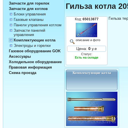
Запчасти для горелок
Гильза котла 20
Запчасти для котлов
Блоки управления
Гильза те
Код:
65013877
Газовые клапаны
Панели управления котлом
Запчасти панелей
управления
Комплектующие котла
описание и фото
Электроды и горелки
Цена:
0
у.е
Газовое оборудование GOK
Статус:
Аксессуары
Есть на складе
Холодильное оборудование
Правовая информация
Схема проезда
Комплектующие котла