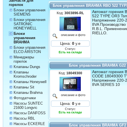
Запчасти для
горелок
Блок управления BRAHMA RBO 522 TYP
Блоки управления
Автомат горения
Код:
3003896-RL
SIEMENS
522 TYPE OR3 Ts
Блоки управления
Напряжение 220-2
SATRONIC
8VA Производств
HONEYWELL
R.B.L. Применение
RIELLO.
Блоки
описание и фото
управления
BRAHMA
Цена:
0
у.е
Блоки управления
Статус:
ELCO ARISTON
Есть на складе
Менеджеры
горелок
Блок управления BRAHMA G22
Клапаны Dungs
Автомат горения
Клапаны
Код:
18049300
CODE 18049300 TV
Kromschroder
Напряжение 220-2
Клапаны Honeywell
8VA SERIES 10
Клапаны Sit
Клапаны Brahma
описание и фото
Фотодатчики
Насосы SUNTEC
Цена:
0
у.е
21600 Longvic
Статус:
Есть на складе
Насосы DANFOSS
Насосы RBL
Насосы ECKERLE
Блок управления BRAHMA GF2