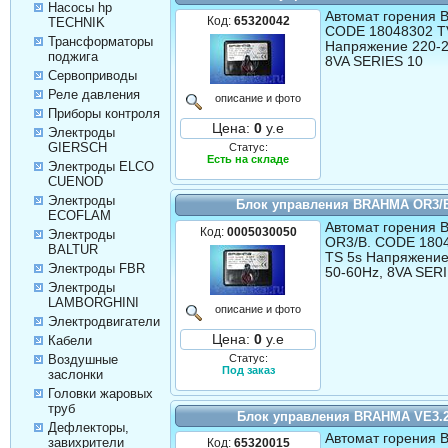
Насосы hp
Автомат горения
Код:
65320042
TECHNIK
CODE 18048302 TV
Трансформаторы
Напряжение 220-2
поджига
8VA SERIES 10
Сервоприводы
Реле давления
описание и фото
Приборы контроля
Цена:
0
у.е
Электроды
GIERSCH
Статус:
Есть на складе
Электроды ELCO
CUENOD
Электроды
Блок управления BRAHMA OR3/
ECOFLAM
Автомат горения
Код:
0005030050
Электроды
OR3/B. CODE 180
BALTUR
TS 5s Напряжение
Электроды FBR
50-60Hz, 8VA SER
Электроды
LAMBORGHINI
описание и фото
Электродвигатели
Цена:
0
у.е
Кабели
Статус:
Воздушные
Под заказ
заслонки
Головки жаровых
труб
Блок управления BRAHMA VE3.2
Дефлекторы,
Автомат горения 
завихрители
Код:
65320015