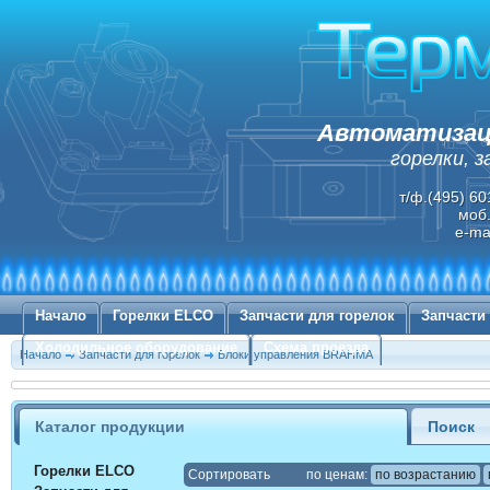
Автоматизаци
горелки, 
т/ф.(495) 60
моб.
e-ma
Начало
Горелки ELCO
Запчасти для горелок
Запчасти
Холодильное оборудование
Схема проезда
Начало
Запчасти для горелок
Блоки управления BRAHMA
Каталог продукции
Поиск
Горелки ELCO
Cортировать
по ценам:
по возрастанию