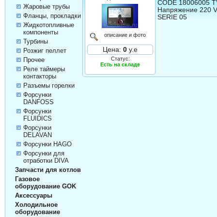
CODE 18006005 TV
Жаровые трубы
Напряжение 220 V,
Фланцы, прокладки
SERIE 05
Жидкотопливные
компоненты
описание и фото
Турбины
Цена:
0
у.е
Розжиг пеллет
Статус:
Прочее
Есть на складе
Реле таймеры
контакторы
Разъемы горелки
Форсунки
DANFOSS
Форсунки
FLUIDICS
Форсунки
DELAVAN
Форсунки HAGO
Форсунки для
отработки DIVA
Запчасти для котлов
Газовое
оборудование GOK
Аксессуары
Холодильное
оборудование