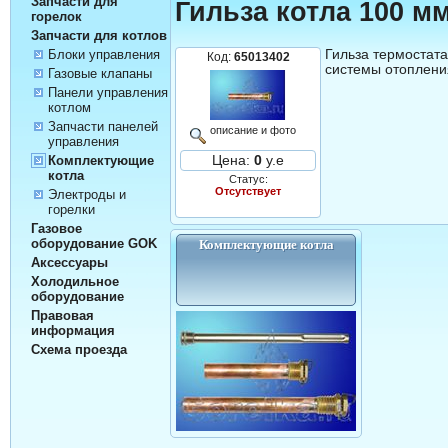
Запчасти для
Гильза котла 100 мм
горелок
Запчасти для котлов
Гильза термостата
Блоки управления
Код:
65013402
системы отоплени
Газовые клапаны
Панели управления
котлом
Запчасти панелей
описание и фото
управления
Цена:
0
у.е
Комплектующие
котла
Статус:
Отсутствует
Электроды и
горелки
Газовое
оборудование GOK
Комплектующие котла
Аксессуары
Холодильное
оборудование
Правовая
информация
Схема проезда