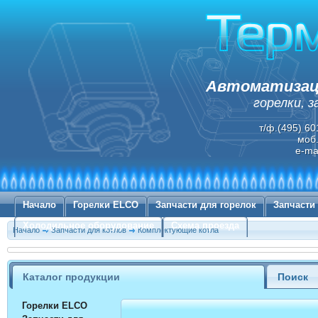
Автоматизаци
горелки, 
т/ф.(495) 60
моб.
e-ma
Начало
Горелки ELCO
Запчасти для горелок
Запчасти
Холодильное оборудование
Схема проезда
Начало
Запчасти для котлов
Комплектующие котла
Каталог продукции
Поиск
Горелки ELCO