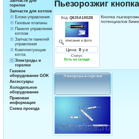
Запчасти для
Пьезорозжиг кнопк
горелок
Запчасти для котлов
Кнопка пьезорозжи
Блоки управления
Код:
Q635A1002B
потенциалов биме
Газовые клапаны
Панели управления
котлом
Запчасти панелей
описание и фото
управления
Цена:
0
у.е
Комплектующие
котла
Статус:
Есть на складе
Электроды и
горелки
Газовое
оборудование GOK
Электроды и горелки
Аксессуары
Холодильное
оборудование
Правовая
информация
Схема проезда