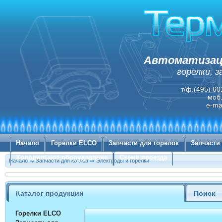
Автоматизаци
горелки, 
т/ф.(495) 60
моб.
e-ma
Начало
Горелки ELCO
Запчасти для горелок
Запчасти
Холодильное оборудование
Схема проезда
Начало
Запчасти для котлов
Электроды и горелки
Каталог продукции
Поиск
Горелки ELCO