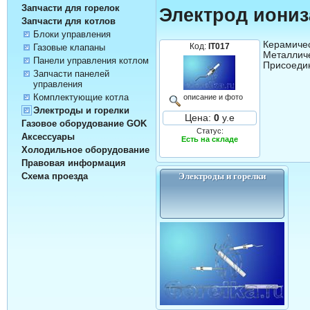
Запчасти для горелок
Электрод иони
Запчасти для котлов
Блоки управления
Керамичес
Код:
IT017
Газовые клапаны
Металличе
Панели управления котлом
Присоедин
Запчасти панелей
управления
Комплектующие котла
описание и фото
Электроды и горелки
Цена:
0
у.е
Газовое оборудование GOK
Статус:
Аксессуары
Есть на складе
Холодильное оборудование
Правовая информация
Схема проезда
Электроды и горелки