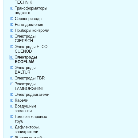
TECHNIK
Трансформаторы
поджига
Сервоприводы
Реле давления
Приборы контроля
Электроды
GIERSCH
Электроды ELCO
CUENOD
Электроды
ECOFLAM
Электроды
BALTUR
Электроды FBR
Электроды
LAMBORGHINI
Электродвигатели
Кабели
Воздушные
заслонки
Головки жаровых
труб
Дефлекторы,
завихрители
Жаровые трубы