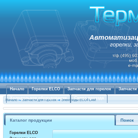
Автоматизаци
горелки, 
т/ф.(495) 60
моб.
e-ma
Начало
Горелки ELCO
Запчасти для горелок
Запчасти
Холодильное оборудование
Схема проезда
Начало
Запчасти для горелок
Электроды ECOFLAM
Каталог продукции
Поиск
Горелки ELCO