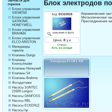
Запчасти для
Блок электродов п
горелок
Блоки управления
SIEMENS
Керамическая часть
Код:
65320926
Металлическая час
Блоки управления
Присоединение ка
SATRONIC
HONEYWELL
Блоки управления
описание и фото
BRAHMA
Блоки управления
Цена:
0
у.е
ELCO ARISTON
Статус:
Менеджеры
Есть на складе
горелок
Клапаны Dungs
Клапаны
Электроды ECOFLAM
Kromschroder
Клапаны Honeywell
Клапаны Sit
Клапаны Brahma
Фотодатчики
Насосы SUNTEC
21600 Longvic
Насосы DANFOSS
Насосы RBL
Насосы ECKERLE
Насосы hp