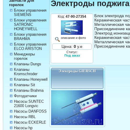
Запчасти для
Электроды поджига
горелок
Блоки управления
SIEMENS
Блок электрода под
Код:
47-90-27354
Керамическая часть
Блоки управления
Металлическая час
SATRONIC
Присоединение каб
HONEYWELL
Электрод ионизаци
Блоки управления
Керамическая част
описание и фото
BRAHMA
Металлическая час
Блоки управления
Цена:
0
у.е
ELCO ARISTON
Статус:
Менеджеры
Под заказ
горелок
Клапаны Dungs
Клапаны
Электроды GIERSCH
Kromschroder
Клапаны Honeywell
Клапаны Sit
Клапаны Brahma
Фотодатчики
Насосы SUNTEC
21600 Longvic
Насосы DANFOSS
Насосы RBL
Насосы ECKERLE
Насосы hp