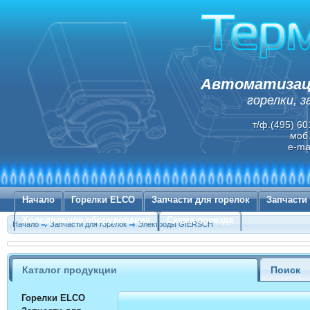
Автоматизаци
горелки, 
т/ф.(495) 60
моб.
e-ma
Начало
Горелки ELCO
Запчасти для горелок
Запчасти
Холодильное оборудование
Схема проезда
Начало
Запчасти для горелок
Электроды GIERSCH
Каталог продукции
Поиск
Горелки ELCO