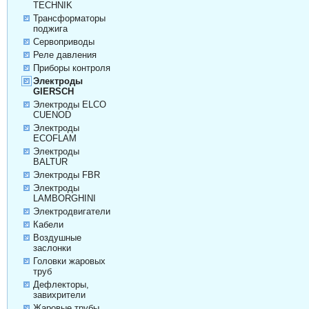
TECHNIK
Трансформаторы
поджига
Сервоприводы
Реле давления
Приборы контроля
Электроды
GIERSCH
Электроды ELCO
CUENOD
Электроды
ECOFLAM
Электроды
BALTUR
Электроды FBR
Электроды
LAMBORGHINI
Электродвигатели
Кабели
Воздушные
заслонки
Головки жаровых
труб
Дефлекторы,
завихрители
Жаровые трубы