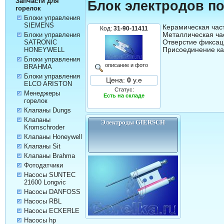
Запчасти для
Блок электродов п
горелок
Блоки управления
SIEMENS
Керамическая часть
Код:
31-90-11411
Металлическая час
Блоки управления
Отверстие фиксаци
SATRONIC
HONEYWELL
Блоки управления
описание и фото
BRAHMA
Блоки управления
Цена:
0
у.е
ELCO ARISTON
Статус:
Менеджеры
Есть на складе
горелок
Клапаны Dungs
Клапаны
Электроды GIERSCH
Kromschroder
Клапаны Honeywell
Клапаны Sit
Клапаны Brahma
Фотодатчики
Насосы SUNTEC
21600 Longvic
Насосы DANFOSS
Насосы RBL
Насосы ECKERLE
Насосы hp