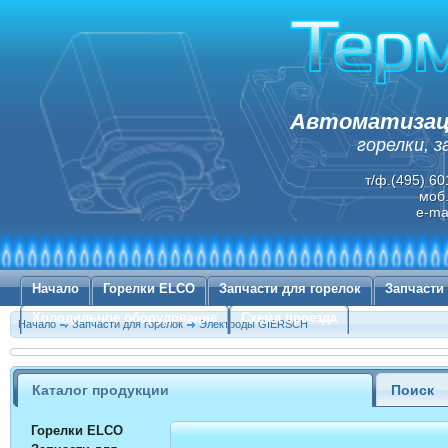
Автоматизаци
горелки, 
т/ф.(495) 60
моб.
e-ma
Начало
Горелки ELCO
Запчасти для горелок
Запчасти
Холодильное оборудование
Схема проезда
Начало
Запчасти для горелок
Электроды GIERSCH
Каталог продукции
Поиск
Горелки ELCO