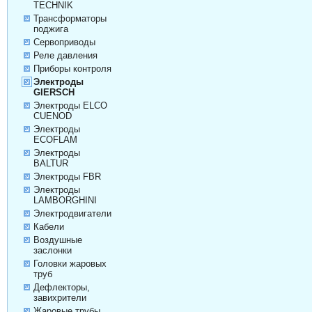
TECHNIK
Трансформаторы
поджига
Сервоприводы
Реле давления
Приборы контроля
Электроды
GIERSCH
Электроды ELCO
CUENOD
Электроды
ECOFLAM
Электроды
BALTUR
Электроды FBR
Электроды
LAMBORGHINI
Электродвигатели
Кабели
Воздушные
заслонки
Головки жаровых
труб
Дефлекторы,
завихрители
Жаровые трубы