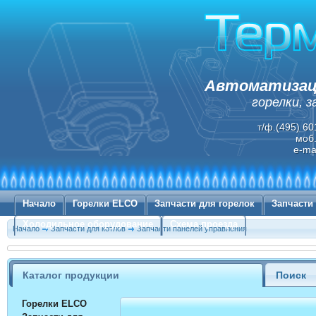
Автоматизаци
горелки, 
т/ф.(495) 60
моб.
e-ma
Начало
Горелки ELCO
Запчасти для горелок
Запчасти
Холодильное оборудование
Схема проезда
Начало
Запчасти для котлов
Запчасти панелей управления
Каталог продукции
Поиск
Горелки ELCO