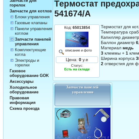
Запчасти для
Термостат предохра
горелок
Запчасти для котлов
541674/A
Блоки управления
Газовые клапаны
Термостат для ко
Код:
65013854
Панели управления
Температура сра
котлом
Капилляр диамет
Запчасти панелей
Баллон диаметр
6
управления
Материал
медь
Комплектующие
описание и фото
3
клеммы +
1
клем
котла
Ширина корпуса
3
Цена:
0
у.е
Электроды и
2
отверстия для 
горелки
Статус:
Есть на складе
Газовое
оборудование GOK
Аксессуары
Запчасти панелей 
Холодильное
оборудование
управления
Правовая
информация
Схема проезда