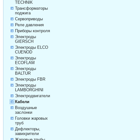
TECHNIK
Трансформаторы
поджига
Сервоприводы
Реле давления
Приборы контроля
Электроды
GIERSCH
Электроды ELCO
CUENOD
Электроды
ECOFLAM
Электроды
BALTUR
Электроды FBR
Электроды
LAMBORGHINI
Электродвигатели
Кабели
Воздушные
заслонки
Головки жаровых
труб
Дефлекторы,
завихрители
Жаровые трубы