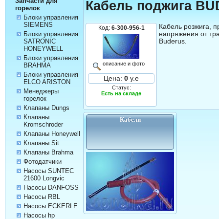
Запчасти для
Кабель поджига B
горелок
Блоки управления
SIEMENS
Кабель розжига, п
Код:
6-300-956-1
напряжения от тр
Блоки управления
Buderus.
SATRONIC
HONEYWELL
Блоки управления
описание и фото
BRAHMA
Блоки управления
Цена:
0
у.е
ELCO ARISTON
Статус:
Менеджеры
Есть на складе
горелок
Клапаны Dungs
Клапаны
Кабели
Kromschroder
Клапаны Honeywell
Клапаны Sit
Клапаны Brahma
Фотодатчики
Насосы SUNTEC
21600 Longvic
Насосы DANFOSS
Насосы RBL
Насосы ECKERLE
Насосы hp