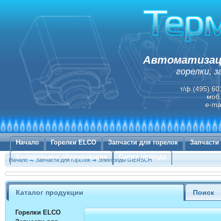
Автоматизаци
горелки, 
т/ф.(495) 60
моб.
e-ma
Начало
Горелки ELCO
Запчасти для горелок
Запчасти
Холодильное оборудование
Схема проезда
Начало
Запчасти для горелок
Электроды GIERSCH
Каталог продукции
Поиск
Горелки ELCO