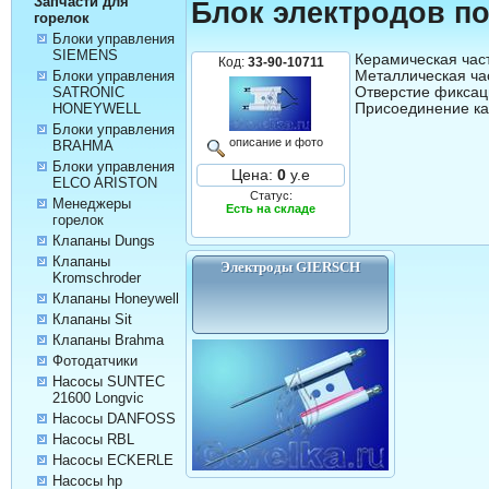
Запчасти для
Блок электродов п
горелок
Блоки управления
SIEMENS
Керамическая часть
Код:
33-90-10711
Металлическая час
Блоки управления
Отверстие фиксаци
SATRONIC
HONEYWELL
Блоки управления
описание и фото
BRAHMA
Блоки управления
Цена:
0
у.е
ELCO ARISTON
Статус:
Менеджеры
Есть на складе
горелок
Клапаны Dungs
Клапаны
Электроды GIERSCH
Kromschroder
Клапаны Honeywell
Клапаны Sit
Клапаны Brahma
Фотодатчики
Насосы SUNTEC
21600 Longvic
Насосы DANFOSS
Насосы RBL
Насосы ECKERLE
Насосы hp