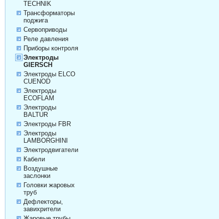
TECHNIK
Трансформаторы
поджига
Сервоприводы
Реле давления
Приборы контроля
Электроды
GIERSCH
Электроды ELCO
CUENOD
Электроды
ECOFLAM
Электроды
BALTUR
Электроды FBR
Электроды
LAMBORGHINI
Электродвигатели
Кабели
Воздушные
заслонки
Головки жаровых
труб
Дефлекторы,
завихрители
Жаровые трубы