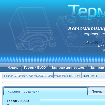
Автоматизаци
горелки, 
т/ф.(495) 60
моб.
e-ma
Начало
Горелки ELCO
Запчасти для горелок
Запчасти
Холодильное оборудование
Схема проезда
Начало
Запчасти для горелок
Блоки управления SATRONIC HONEYWELL
Каталог продукции
Поиск
Горелки ELCO