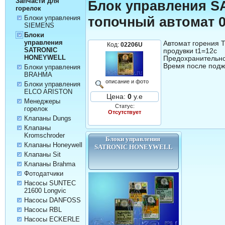
Запчасти для
Блок управления S
горелок
Блоки управления
топочный автомат 
SIEMENS
Блоки
управления
Автомат горения T
Код:
02206U
SATRONIC
продувки t1=12c

HONEYWELL
Предохранительно
Время после подж
Блоки управления
BRAHMA
описание и фото
Блоки управления
ELCO ARISTON
Цена:
0
у.е
Менеджеры
Статус:
горелок
Отсутствует
Клапаны Dungs
Клапаны
Kromschroder
Блоки управления 
Клапаны Honeywell
SATRONIC HONEYWELL
Клапаны Sit
Клапаны Brahma
Фотодатчики
Насосы SUNTEC
21600 Longvic
Насосы DANFOSS
Насосы RBL
Насосы ECKERLE