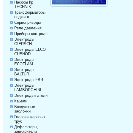
Насосы hp
TECHNIK
Трансформаторы
поджига
Сервоприводы
Реле давления
Приборы контроля
Электроды
GIERSCH
Электроды ELCO
CUENOD
Электроды
ECOFLAM
Электроды
BALTUR
Электроды FBR
Электроды
LAMBORGHINI
Электродвигатели
Кабели
Воздушные
заслонки
Головки жаровых
труб
Дефлекторы,
завихрители