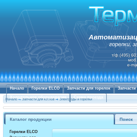
Автоматизаци
горелки, 
т/ф.(495) 60
моб.
e-ma
Начало
Горелки ELCO
Запчасти для горелок
Запчасти
Холодильное оборудование
Схема проезда
Начало
Запчасти для котлов
Электроды и горелки
Каталог продукции
Поиск
Горелки ELCO