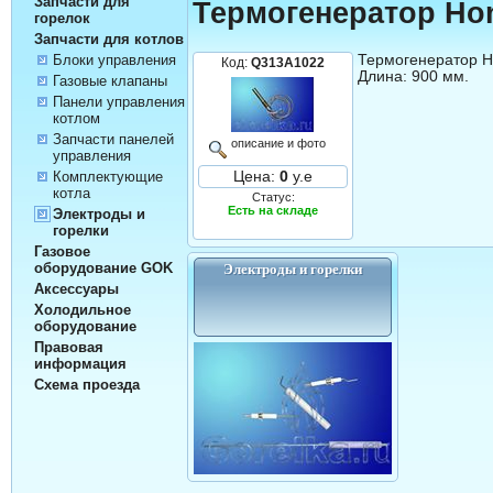
Запчасти для
Термогенератор Ho
горелок
Запчасти для котлов
Термогенератор Ho
Блоки управления
Код:
Q313A1022
Длина: 900 мм.
Газовые клапаны
Панели управления
котлом
Запчасти панелей
описание и фото
управления
Цена:
0
у.е
Комплектующие
котла
Статус:
Есть на складе
Электроды и
горелки
Газовое
оборудование GOK
Электроды и горелки
Аксессуары
Холодильное
оборудование
Правовая
информация
Схема проезда