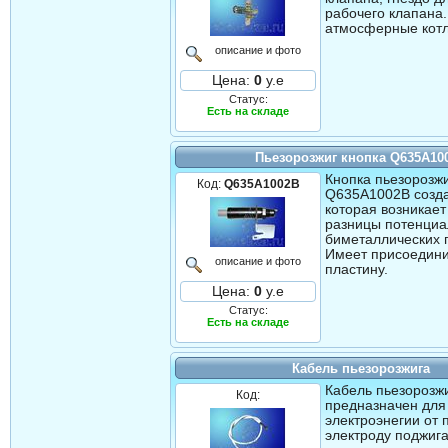
рабочего клапана
атмосферные кот
описание и фото
Цена:
0
у.е
Статус:
Есть на складе
Пьезорозжиг кнопка Q635A10
Кнопка пьезорозж
Код:
Q635A1002B
Q635A1002B созда
которая возникает
разницы потенциа
биметаллических 
Имеет присоедин
описание и фото
пластину.
Цена:
0
у.е
Статус:
Есть на складе
Кабель пьезорозжига
Кабель пьезорозж
Код:
предназначен для
электроэнегии от 
электроду поджига