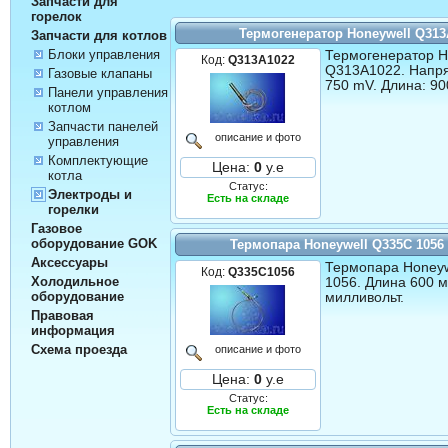
Запчасти для
горелок
Термогенератор Honeywell Q313
Запчасти для котлов
Блоки управления
Термогенератор H
Код:
Q313A1022
Q313A1022. Напря
Газовые клапаны
750 mV. Длина: 90
Панели управления
котлом
Запчасти панелей
описание и фото
управления
Комплектующие
Цена:
0
у.е
котла
Статус:
Электроды и
Есть на складе
горелки
Газовое
оборудование GOK
Термопара Honeywell Q335C 1056
Аксессуары
Термопара Honey
Код:
Q335C1056
Холодильное
1056. Длина 600 м
оборудование
милливольт.
Правовая
информация
Схема проезда
описание и фото
Цена:
0
у.е
Статус:
Есть на складе