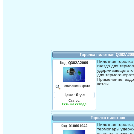
Горелка пилотная Q382A20
Пилотная горелка
Код:
Q382A2009
гнездо для термо
удерживающего кл
для термогенерат
Применение: вод
котлы.
описание и фото
Цена:
0
у.е
Статус:
Есть на складе
Горелка пилотная
Пилотная горелка,
Код:
010601042
термопары удерж
клапана, гнездо 