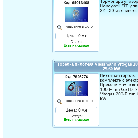
Термопара униве
Код:
65013408
Honeywell SIT, дл
22 - 30 милливольт
описание и фото
Цена:
0
у.е
Статус:
Есть на складе
Горелка пилотная Viessmann Vitogas 10
29-60 kW
Пилотная горелка
Код:
7826776
комплекте c элект
Применяется в кот
100-F тип GS1D, 2
Vitogas 200-F тип
kW.
описание и фото
Цена:
0
у.е
Статус:
Есть на складе