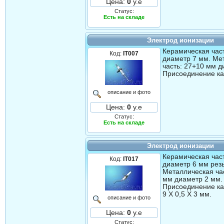
Цена:
0
у.е
Статус:
Есть на складе
Электрод ионизации
Керамическая час
Код:
IT007
диаметр 7 мм. Ме
часть: 27+10 мм д
Присоединение ка
описание и фото
Цена:
0
у.е
Статус:
Есть на складе
Электрод ионизации
Керамическая час
Код:
IT017
диаметр 6 мм рез
Металлическая ча
мм диаметр 2 мм.
Присоединение ка
9 Х 0,5 Х 3 мм.
описание и фото
Цена:
0
у.е
Статус: