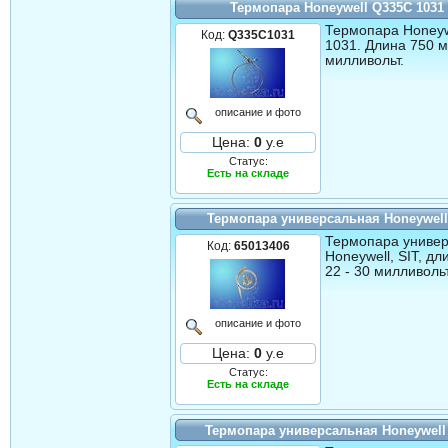
Термопара Honeywell Q335C 1031
Термопара Honey
Код:
Q335C1031
1031. Длина 750 м
милливольт.
описание и фото
Цена:
0
у.е
Статус:
Есть на складе
Термопара универсальная Honeywell,
Термопара униве
Код:
65013406
Honeywell, SIT, д
22 - 30 милливольт
описание и фото
Цена:
0
у.е
Статус:
Есть на складе
Термопара универсальная Honeywell 