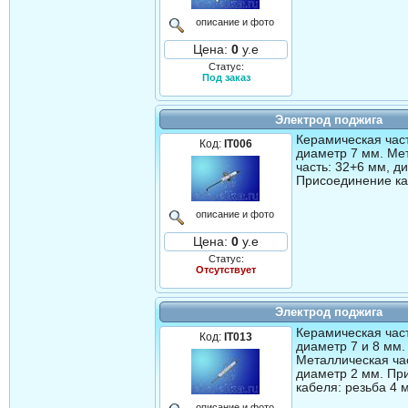
описание и фото
Цена:
0
у.е
Статус:
Под заказ
Электрод поджига
Керамическая част
Код:
IT006
диаметр 7 мм. Ме
часть: 32+6 мм, д
Присоединение ка
описание и фото
Цена:
0
у.е
Статус:
Отсутствует
Электрод поджига
Керамическая част
Код:
IT013
диаметр 7 и 8 мм.
Металлическая час
диаметр 2 мм. Пр
кабеля: резьба 4 
описание и фото