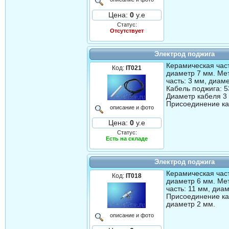
Цена:
0
у.е
Статус:
Отсутствует
Электрод поджига
Керамическая част
Код:
IT021
диаметр 7 мм. Ме
часть: 3 мм, диам
Кабель поджига: 5
Диаметр кабеля 3
Присоединение ка
описание и фото
Цена:
0
у.е
Статус:
Есть на складе
Электрод поджига
Керамическая част
Код:
IT018
диаметр 6 мм. Ме
часть: 11 мм, диа
Присоединение ка
диаметр 2 мм.
описание и фото