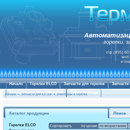
Автоматизаци
горелки, 
т/ф.(495) 60
моб.
e-ma
Начало
Горелки ELCO
Запчасти для горелок
Запчасти
Холодильное оборудование
Схема проезда
Начало
Запчасти для котлов
Электроды и горелки
Каталог продукции
Поиск
Горелки ELCO
Cортировать
по ценам:
по возрастанию